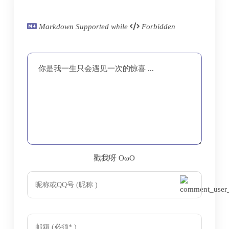
Markdown Supported while
Forbidden
你是我一生只会遇见一次的惊喜 ...
戳我呀 OωO
bilibili~
Tieba
(=・ω・=)
majsoul