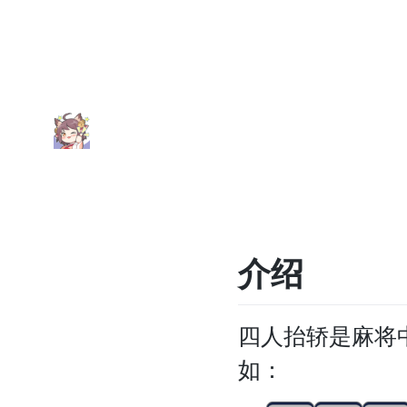
介绍
四人抬轿是麻将
如：