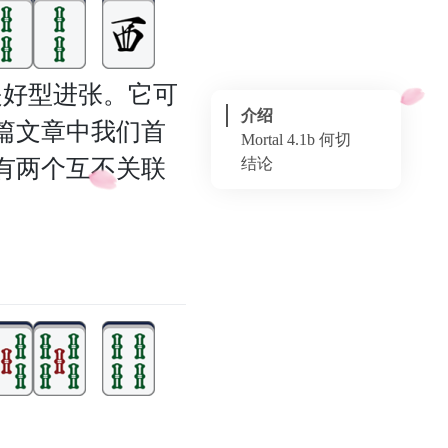
都是好型进张。它可
介绍
篇文章中我们首
Mortal 4.1b 何切
结论
有两个互不关联