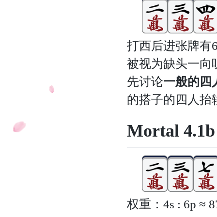
打西后进张牌有6
被视为缺头一向
先讨论
一般的四
的搭子的四人抬
Mortal 4.
权重：4s : 6p ≈ 87