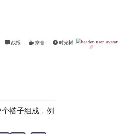
战报
寮舍
时光树
2个搭子组成，例