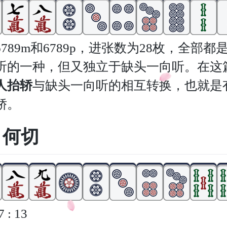
789m和6789p，进张数为28枚，全部
听的一种，但又独立于缺头一向听。在这
人抬轿
与缺头一向听的相互转换，也就是
轿。
1b 何切
 : 13