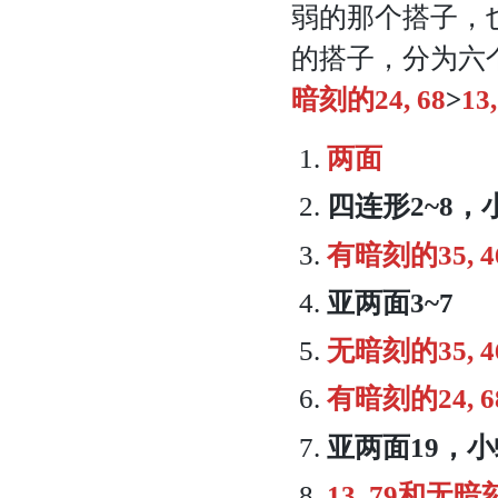
弱的那个搭子，
的搭子，分为六
暗刻的
24, 68
>
13
两面
四连形2~8，
有暗刻的35, 46
亚两面3~7
无暗刻的35, 46
有暗刻的
24, 6
亚两面19，
小
13, 79和
无暗