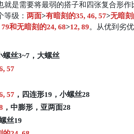
也就是需要将最弱的搭子和四张复合形作
个等级：
两面
>
有暗刻的35, 46, 57
>
无暗刻的3
, 79和
无暗刻的
24, 68
>
12, 89
。从优到劣优
小螺丝3~7
，
大螺丝
, 57
, 57
，
四连形19
，
小螺丝28
8
，
中膨形
，
亚两面
28
螺丝19
刻的
24, 68