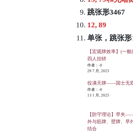
跳张形3467
12, 89
单张，跳张形1
【宏观牌效率】(一般
四人抬轿
作者：-0
29 7 月, 2025
役满天牌——国士无
作者：-0
13 1 月, 2025
【防守理论】早夹—
外与筋牌、壁牌、早
结合