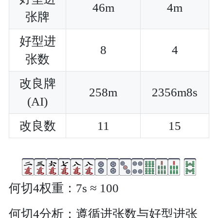
46m
4m
张牌
好型进
8
4
张数
改良牌
258m
2356m8s
(AI)
改良数
11
15
何切4权重：7s ≈ 100
何切4分析：遵循进张数与好型进张