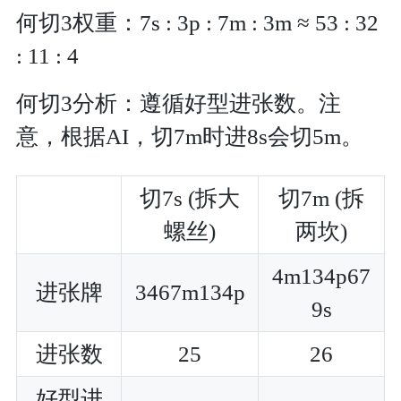
何切3权重：7s : 3p : 7m : 3m ≈ 53 : 32
: 11 : 4
何切3分析：遵循好型进张数。注
意，根据AI，切7m时进8s会切5m。
切7s (拆大
切7m (拆
螺丝)
两坎)
4m134p67
进张牌
3467m134p
9s
进张数
25
26
好型进