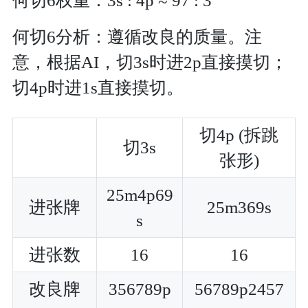
何切6权重：3s : 4p ≈ 97 : 3
何切6分析：遵循改良的质量。注
意，根据AI，切3s时进2p直接摸切；
切4p时进1s直接摸切。
切4p (拆跳
切3s
张形)
25m4p69
进张牌
25m369s
s
进张数
16
16
改良牌
356789p
56789p2457