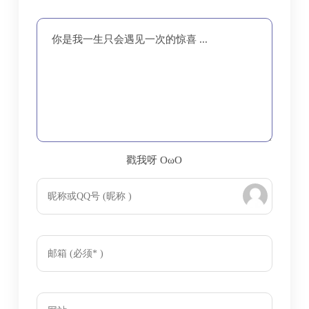
你是我一生只会遇见一次的惊喜 ...
戳我呀 OωO
bilibili~
Tieba
(=・ω・=)
majsoul