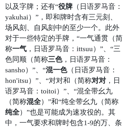
以及字牌；还有“
役牌
（日语罗马音：
yakuhai）”，即和牌时含有三元刻、
场风刻、自风刻中的至少一个。此外
对于一些特定的手牌，“一气通贯（简
称
一气
，日语罗马音：ittsuu）”、“三
色同顺（简称
三色
，日语罗马音：
sansho）”、“
混一色
（日语罗马音：
hon'itsu）”、“对对和（简称
对对
，日
语罗马音：toitoi）”、“混全带幺九
（简称
混全
）”和“纯全带幺九（简称
纯全
）”也是可能成为速攻役的。其
中，一气要求和牌时包含1-9的万、条