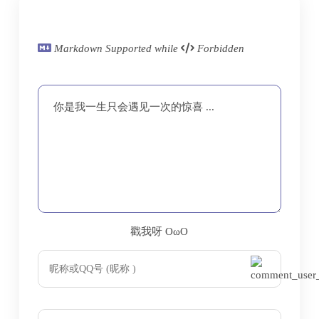
Markdown Supported while
Forbidden
你是我一生只会遇见一次的惊喜 ...
戳我呀 OωO
bilibili~
Tieba
(=・ω・=)
majsoul