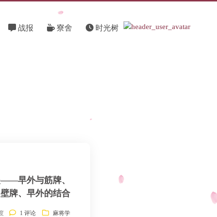
战报
寮舍
时光树
夹——早外与筋牌、
壁牌、早外的结合
热度
1 评论
麻将学