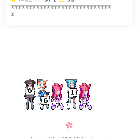
🀄🀄🀄🀄🀄🀄🀄🀄🀄🀄🀄🀄🀄🀄🀄🀄🀄🀄🀄🀄🀄🀄🀄🀄🀄🀄🀄🀄🀄🀄🀄🀄🀄🀄🀄🀄
🀄